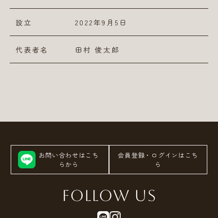
設立
2022年9月5日
代表者名
田村 俊太郎
会社概要
キャンセルポリシー
よくあるご質問
プライバシーポリシー
利用規約
特定商取引法
© 2023 PlusSwitch, Inc.
お問い合わせはこち
会員登録・ログインはこち
らから
ら
Follow us