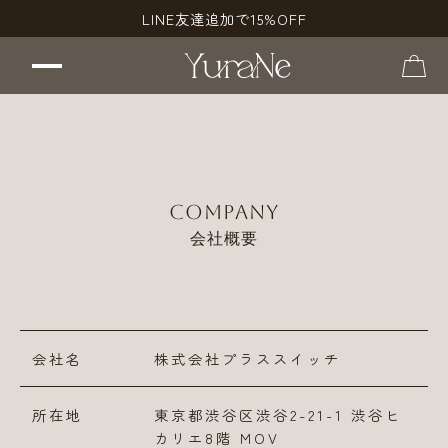
LINE友達追加で15%OFF
Product
Relaxing Aroma Bath
Company
（入浴剤）
会社概要
Relaxing Aroma Body Milk
（ボディミルク）
News
会社名
株式会社プラススイッチ
所在地
東京都渋谷区渋谷2-21-1 渋谷ヒ
お問い合わせ
会員登録・ログイン
カリエ8階 MOV
はこちらから
はこちら