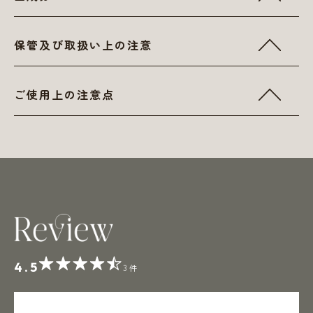
グリセリン、コメヌカ油、テトラオレイン酸ソルベス-30、PEG-
保管及び取扱い上の注意
10水添ヒマシ油、フェノキシエタノール、ニュウコウジュ油、ビ
ターオレンジ花油、オレンジ果皮油、カボス果皮油、香料、トコ
・使用後は水が入らないように、必ず蓋をしめてください。
フェロール、カノラ油、水、BG、ホンカンゾウ花エキス、ジヒ
ご使用上の注意点
・乳幼児の手の届かないところに保管してください。
ドロキシプロピルアルギニンHCI、ツボクサエキス、ペンチレン
・極端に高温又は低温の場所、直射日光のあたる場所には保管し
グリコール、ポリクオタニウム-51、オプンチアフィクスインジ
・お肌に異常が生じていないかよく注意して使用してください。
ないでください。
カ茎エキス、オウゴン根エキス、イタドリ根エキス、カンゾウ根
・本品がお肌に合わないとき、即ち次のような場合には、使用を
・本品は、天然由来成分を配合しているため気温や保管環境によ
エキス、チャ葉エキス、ヒアルロン酸ヒドロキシプロピルトリモ
中止してください。
って色調や性状が変化することがありますが、品質には問題あり
ニウム、水添レシチン、トウキンセンカ花エキス、ローズマリー
そのまま本品の使用を続けますと、 症状を悪化させることが
ません。
葉エキス、カミツレ花エキス、ネムノキ樹皮エキス、フィトステ
ありますので、皮膚科専門医等にご相談されることをおすすめし
ロールズ、クエン酸Na、セラミドAP、グルコシルセラミド、ク
ます。
エン酸
（１）使用中に赤み、はれ、かゆみ、刺激、色抜け（白斑等）、
黒ずみ等の異常があらわれた場合
4.5
（２）使用したお肌に、直射日光があたって上記のような異常が
3件
あらわれた場合
・傷やはれもの、湿疹等、異常のある部位にはお使いにならない