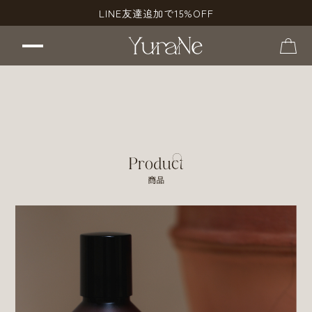
LINE友達追加で15%OFF
Product
Relaxing Aroma Bath
（入浴剤）
Relaxing Aroma Body Milk
（ボディミルク）
News
お問い合わせ
会員登録・ログイン
はこちらから
はこちら