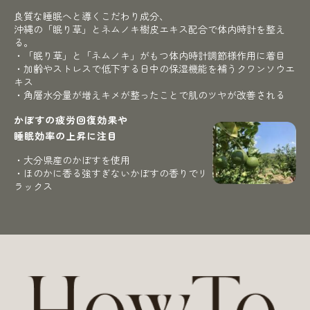
良質な睡眠へと導くこだわり成分、
沖縄の「眠り草」とネムノキ樹皮エキス配合で体内時計を整え
る。
・「眠り草」と「ネムノキ」がもつ体内時計調節様作用に着目
・加齢やストレスで低下する日中の保湿機能を補うクワンソウエ
キス
・角層水分量が増えキメが整ったことで肌のツヤが改善される
かぼすの疲労回復効果や
睡眠効率の上昇に注目
・大分県産のかぼすを使用
・ほのかに香る強すぎないかぼすの香りでリ
ラックス